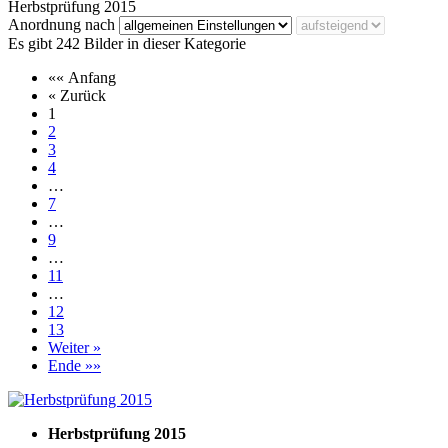
Herbstprüfung 2015
Anordnung nach
Es gibt 242 Bilder in dieser Kategorie
«« Anfang
« Zurück
1
2
3
4
…
7
…
9
…
11
…
12
13
Weiter »
Ende »»
Herbstprüfung 2015