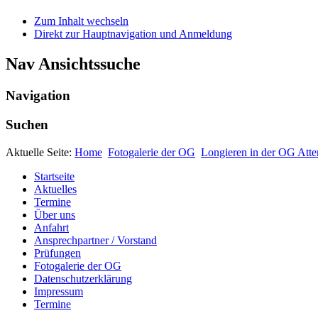
Zum Inhalt wechseln
Direkt zur Hauptnavigation und Anmeldung
Nav Ansichtssuche
Navigation
Suchen
Aktuelle Seite:
Home
Fotogalerie der OG
Longieren in der OG Atte
Startseite
Aktuelles
Termine
Über uns
Anfahrt
Ansprechpartner / Vorstand
Prüfungen
Fotogalerie der OG
Datenschutzerklärung
Impressum
Termine